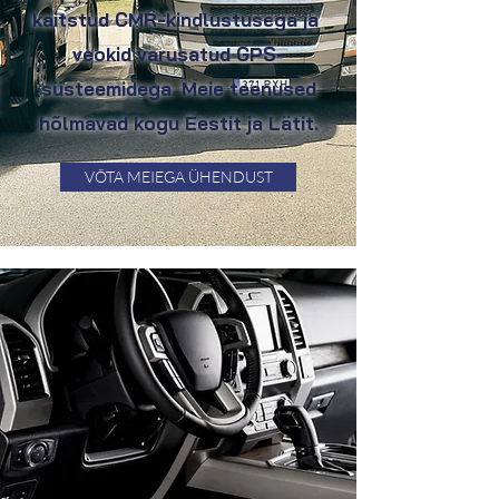
kaitstud CMR-kindlustuse
ga ja
veokid varusatud GPS-
süsteemidega. Meie teenused
hõlmavad kogu Eestit ja Lätit.
VÕTA MEIEGA ÜHENDUST