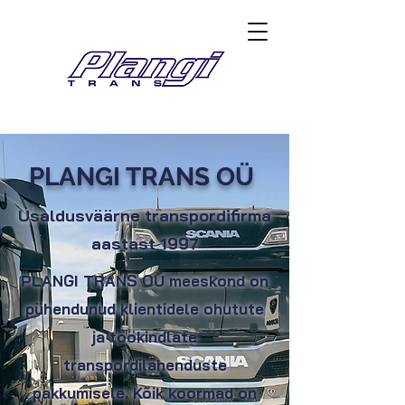
PLANGI TRANS OÜ
Usaldusväärne transpordifirma
aastast 1997
PLANGI TRANS OÜ meeskond on
pühendunud klientidele ohutute
ja töökindlate
transpordilahenduste
pakkumisele. Kõik koormad on