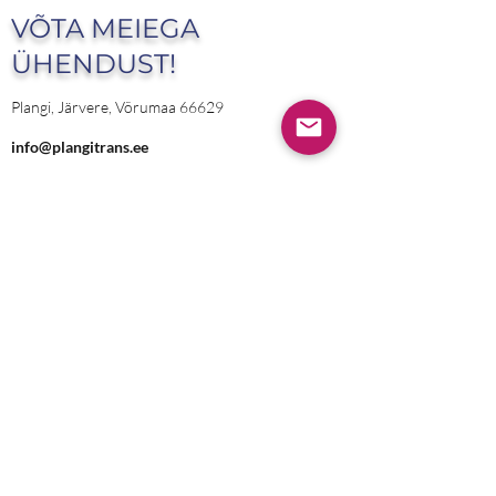
VÕTA MEIEGA
ÜHENDUST!
Plangi, Järvere, Võrumaa 66629
info@plangitrans.ee
Nimi
Email
Telefoninumber
Lähtepunkt