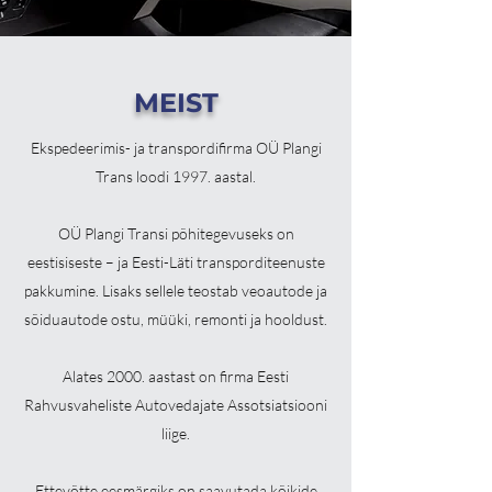
MEIST
Ekspedeerimis- ja transpordifirma OÜ Plangi
Trans loodi 1997. aastal.
OÜ Plangi Transi põhitegevuseks on
eestisiseste – ja Eesti-Läti transporditeenuste
pakkumine. Lisaks sellele teostab veoautode ja
sõiduautode ostu, müüki, remonti ja hooldust.
Alates 2000. aastast on firma Eesti
Rahvusvaheliste Autovedajate Assotsiatsiooni
liige.
Ettevõtte eesmärgiks on saavutada kõikide